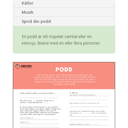
Källor
Musik
Sprid din podd
En podd är ett inspelat samtal eller en
intervju. Ibland med en eller flera personer.