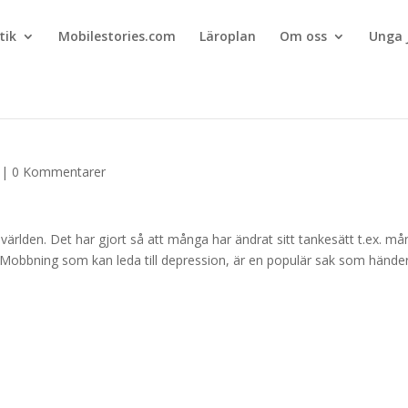
tik
Mobilestories.com
Läroplan
Om oss
Unga 
|
0 Kommentarer
ärlden. Det har gjort så att många har ändrat sitt tankesätt t.ex. m
kolan. Mobbning som kan leda till depression, är en populär sak som hände