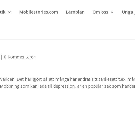
tik
Mobilestories.com
Läroplan
Om oss
Unga 
|
0 Kommentarer
ärlden. Det har gjort så att många har ändrat sitt tankesätt t.ex. m
kolan. Mobbning som kan leda till depression, är en populär sak som hände