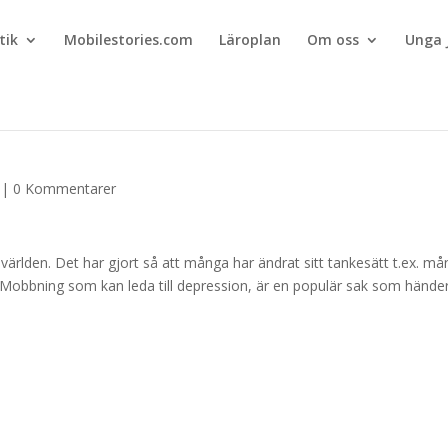
tik
Mobilestories.com
Läroplan
Om oss
Unga 
|
0 Kommentarer
ärlden. Det har gjort så att många har ändrat sitt tankesätt t.ex. m
kolan. Mobbning som kan leda till depression, är en populär sak som hände