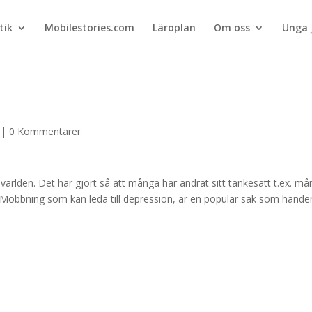
tik
Mobilestories.com
Läroplan
Om oss
Unga 
|
0 Kommentarer
ärlden. Det har gjort så att många har ändrat sitt tankesätt t.ex. m
kolan. Mobbning som kan leda till depression, är en populär sak som hände