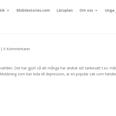
tik
Mobilestories.com
Läroplan
Om oss
Unga 
|
0 Kommentarer
ärlden. Det har gjort så att många har ändrat sitt tankesätt t.ex. m
kolan. Mobbning som kan leda till depression, är en populär sak som hände