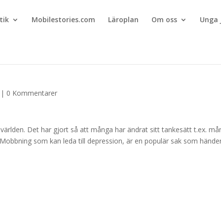
tik
Mobilestories.com
Läroplan
Om oss
Unga 
|
0 Kommentarer
ärlden. Det har gjort så att många har ändrat sitt tankesätt t.ex. m
kolan. Mobbning som kan leda till depression, är en populär sak som hände