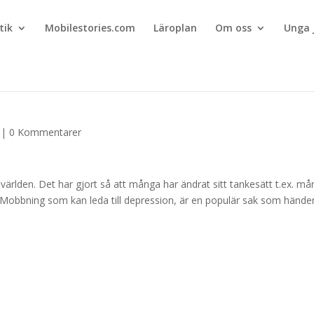
tik
Mobilestories.com
Läroplan
Om oss
Unga 
|
0 Kommentarer
ärlden. Det har gjort så att många har ändrat sitt tankesätt t.ex. m
kolan. Mobbning som kan leda till depression, är en populär sak som hände